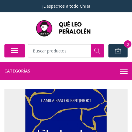
¡Despachos a todo Chile!
0
CATEGORÍAS