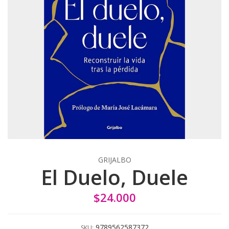
GRIJALBO
El Duelo, Duele
$24.000
9789562587372
SKU: