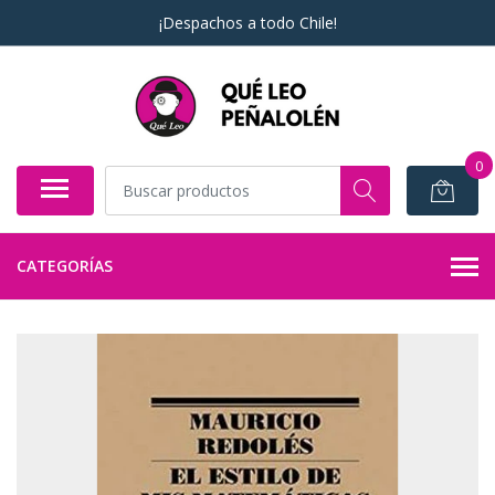
¡Despachos a todo Chile!
0
CATEGORÍAS