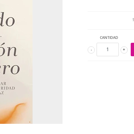
CANTIDAD
-
+