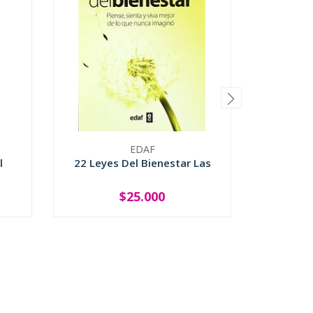
EDAF
l
22 Leyes Del Bienestar Las
Cuatro 
Del Ti
$25.000
-
+