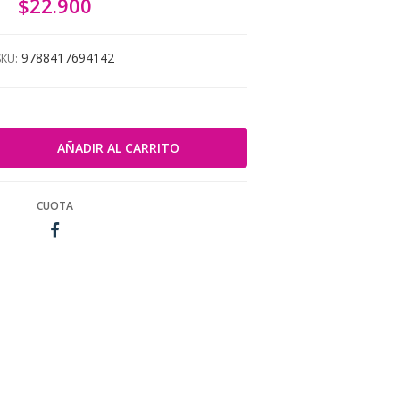
$22.900
9788417694142
SKU:
CUOTA