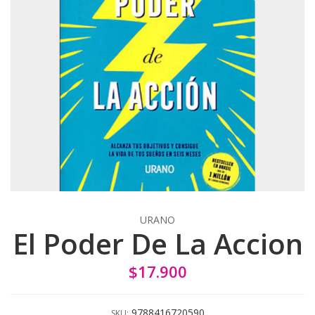
URANO
El Poder De La Accion
$17.900
9788416720590
SKU: