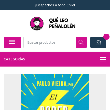
¡Despachos a todo Chile!
0
CATEGORÍAS