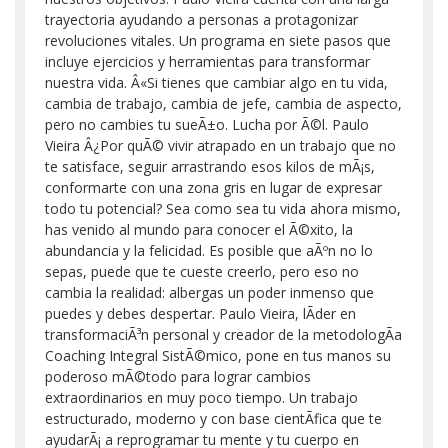
trayectoria ayudando a personas a protagonizar
revoluciones vitales. Un programa en siete pasos que
incluye ejercicios y herramientas para transformar
nuestra vida. Â«Si tienes que cambiar algo en tu vida,
cambia de trabajo, cambia de jefe, cambia de aspecto,
pero no cambies tu sueÃ±o. Lucha por Ã©l. Paulo
Vieira Â¿Por quÃ© vivir atrapado en un trabajo que no
te satisface, seguir arrastrando esos kilos de mÃ¡s,
conformarte con una zona gris en lugar de expresar
todo tu potencial? Sea como sea tu vida ahora mismo,
has venido al mundo para conocer el Ã©xito, la
abundancia y la felicidad. Es posible que aÃºn no lo
sepas, puede que te cueste creerlo, pero eso no
cambia la realidad: albergas un poder inmenso que
puedes y debes despertar. Paulo Vieira, lÃ­der en
transformaciÃ³n personal y creador de la metodologÃ­a
Coaching Integral SistÃ©mico, pone en tus manos su
poderoso mÃ©todo para lograr cambios
extraordinarios en muy poco tiempo. Un trabajo
estructurado, moderno y con base cientÃ­fica que te
ayudarÃ¡ a reprogramar tu mente y tu cuerpo en