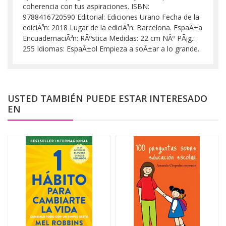
coherencia con tus aspiraciones. ISBN:
9788416720590 Editorial: Ediciones Urano Fecha de la
ediciÃ³n: 2018 Lugar de la ediciÃ³n: Barcelona. EspaÃ±a
EncuadernaciÃ³n: RÃºstica Medidas: 22 cm NÂº PÃ¡g.:
255 Idiomas: EspaÃ±ol Empieza a soÃ±ar a lo grande.
USTED TAMBIÉN PUEDE ESTAR INTERESADO
EN