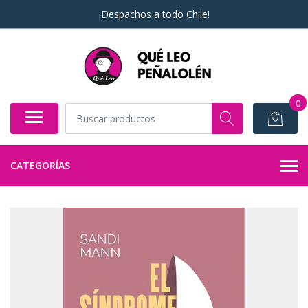
¡Despachos a todo Chile!
0
CATEGORÍAS