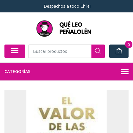
¡Despachos a todo Chile!
0
CATEGORÍAS