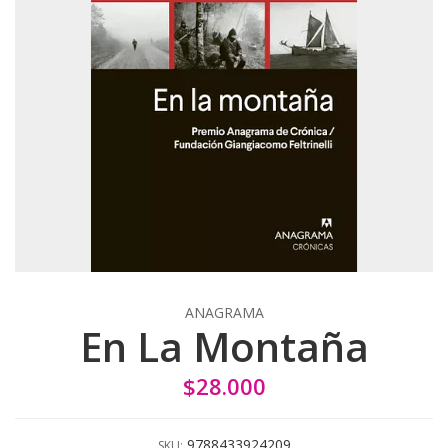
ANAGRAMA
En La Montaña
$28.000
9788433924209
SKU: