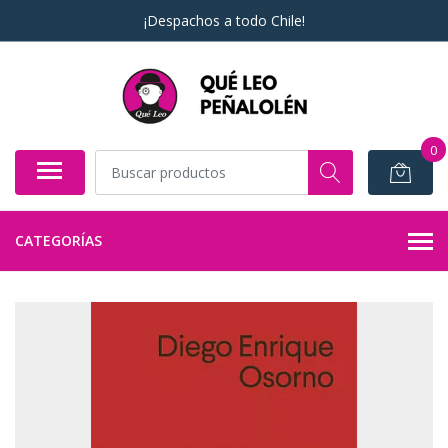
¡Despachos a todo Chile!
0
CATEGORÍAS