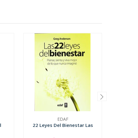
EDAF
l
22 Leyes Del Bienestar Las
Cuatro 
Del Ti