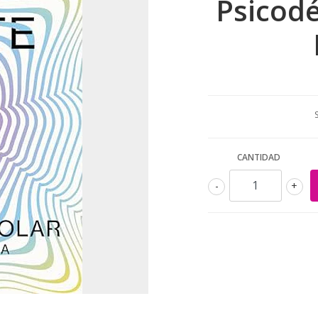
Psicodé
CANTIDAD
-
+