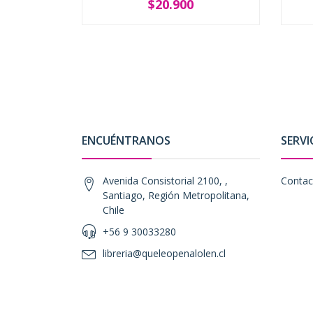
$20.900
-
+
-
ENCUÉNTRANOS
SERVI
Avenida Consistorial 2100, ,
Contac
Santiago, Región Metropolitana,
Chile
+56 9 30033280
libreria@queleopenalolen.cl