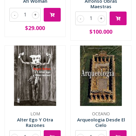
Afi Woman
Alfonso Obras
Maestras
-
+
-
+
$29.000
$100.000
LOM
OCEANO
Alter Ego Y Otra
Arqueologia Desde El
Razones
Cielo