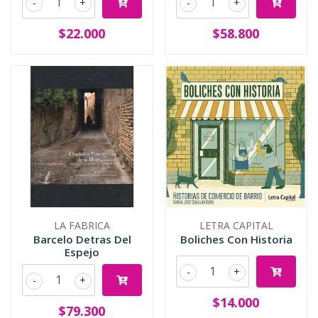
-
+
-
+
$22.000
$58.800
LA FABRICA
LETRA CAPITAL
Barcelo Detras Del
Boliches Con Historia
Espejo
-
+
-
+
$14.000
$79.300