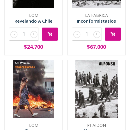
LOM
LA FABRICA
Revelando A Chile
Inconformistaslos
-
+
-
+
$24.700
$67.000
LOM
PHAIDON