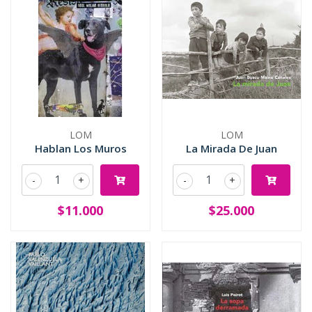
LOM
LOM
Hablan Los Muros
La Mirada De Juan
-
+
-
+
$11.000
$25.000