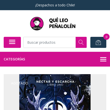
¡Despachos a todo Chile!
0
CATEGORÍAS
AGOTADO