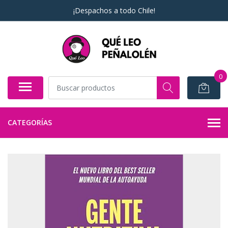
¡Despachos a todo Chile!
0
CATEGORÍAS