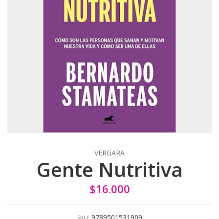
VERGARA
Gente Nutritiva
$16.000
9789501531909
SKU: