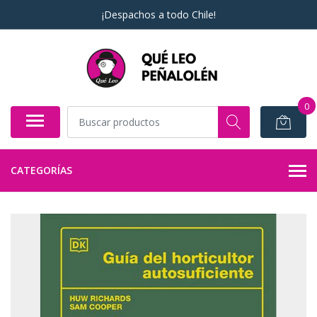
¡Despachos a todo Chile!
0
CATEGORÍAS