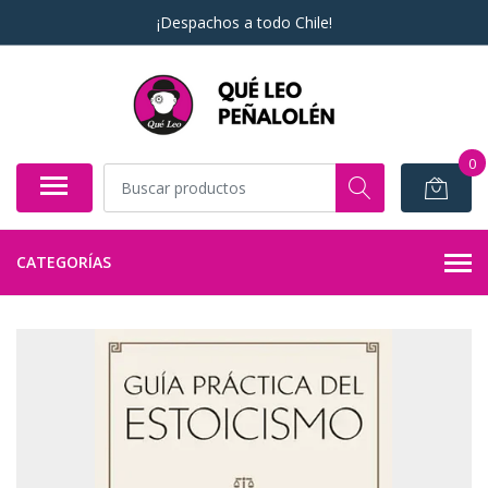
¡Despachos a todo Chile!
0
CATEGORÍAS