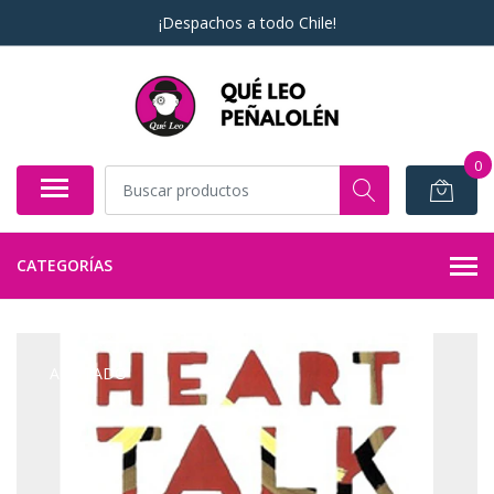
¡Despachos a todo Chile!
0
CATEGORÍAS
AGOTADO