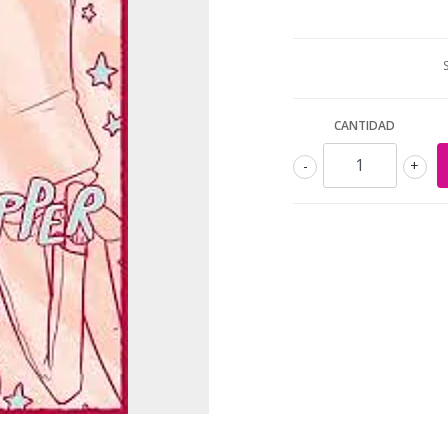
CANTIDAD
-
+