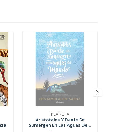
PLANETA
Aristoteles Y Dante Se
Busca
eza
Sumergen En Las Aguas De...