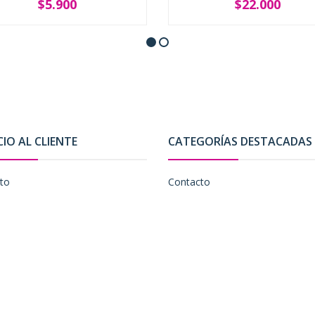
$5.900
$22.000
SOLD OUT
-
+
CIO AL CLIENTE
CATEGORÍAS DESTACADAS
to
Contacto