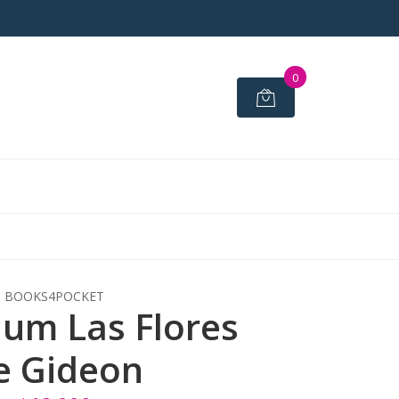
0
BOOKS4POCKET
um Las Flores
e Gideon