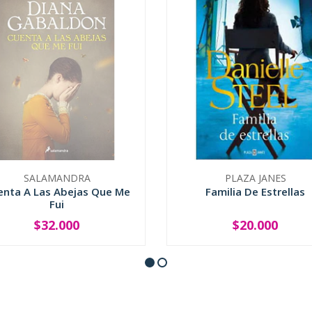
SALAMANDRA
PLAZA JANES
enta A Las Abejas Que Me
Familia De Estrellas
Fui
$32.000
$20.000
SOLD OUT
-
+