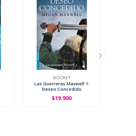
BOOKET
Las Guerreras Maxwell 1:
Las Gu
Deseo Concedido
Desde D
$19.900
-
+
-