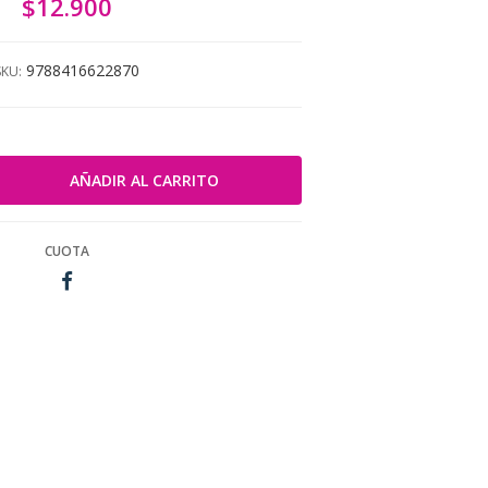
$12.900
9788416622870
SKU:
CUOTA