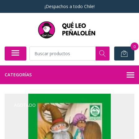
¡Despachos a todo Chile!
0
CATEGORÍAS
AGOTADO