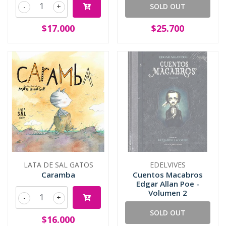
-
+
SOLD OUT
$17.000
$25.700
LATA DE SAL GATOS
EDELVIVES
Caramba
Cuentos Macabros
Edgar Allan Poe -
Volumen 2
-
+
SOLD OUT
$16.000