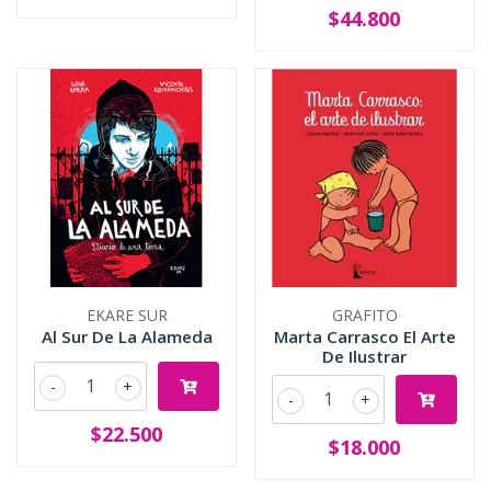
$44.800
EKARE SUR
GRAFITO
Al Sur De La Alameda
Marta Carrasco El Arte
De Ilustrar
-
+
-
+
$22.500
$18.000