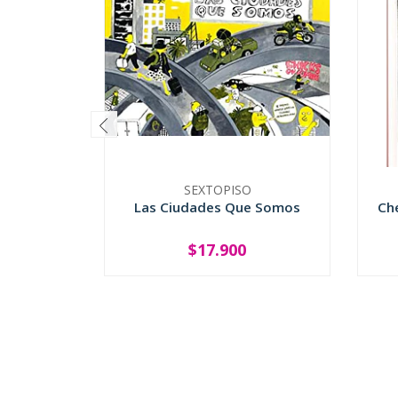
SEXTOPISO
Las Ciudades Que Somos
Ch
$17.900
-
+
-