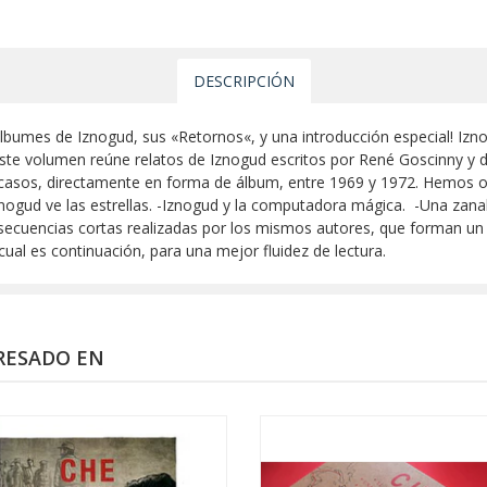
DESCRIPCIÓN
lbumes de Iznogud, sus «Retornos«, y una introducción especial! Izno
. Este volumen reúne relatos de Iznogud escritos por René Goscinny y 
s casos, directamente en forma de álbum, entre 1969 y 1972. Hemos o
znogud ve las estrellas. -Iznogud y la computadora mágica. -Una zanah
ecuencias cortas realizadas por los mismos autores, que forman un 
cual es continuación, para una mejor fluidez de lectura.
RESADO EN