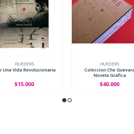
HUEDERS
HUEDERS
e Una Vida Revolucionaria
Coleccion Che Guevar
Novela Grafica
$15.000
$40.000
+
-
+