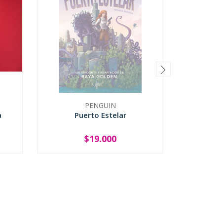
PENGUIN
RE
a
Puerto Estelar
Hijos 
$19.000
SOLD OUT
-