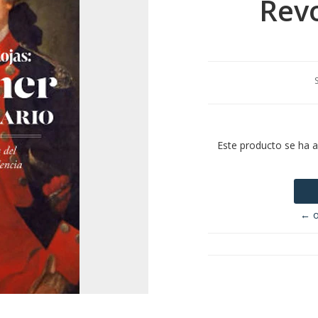
Revo
Este producto se ha 
← o