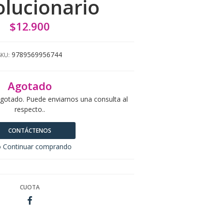
lucionario
$12.900
9789569956744
SKU:
Agotado
agotado. Puede enviarnos una consulta al
respecto..
CONTÁCTENOS
 Continuar comprando
CUOTA