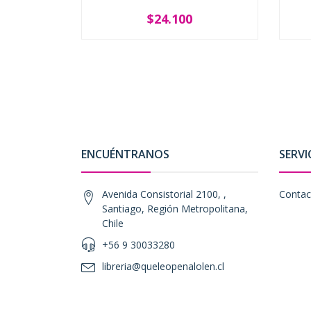
$24.100
-
+
-
ENCUÉNTRANOS
SERVI
Avenida Consistorial 2100, ,
Contac
Santiago, Región Metropolitana,
Chile
+56 9 30033280
libreria@queleopenalolen.cl