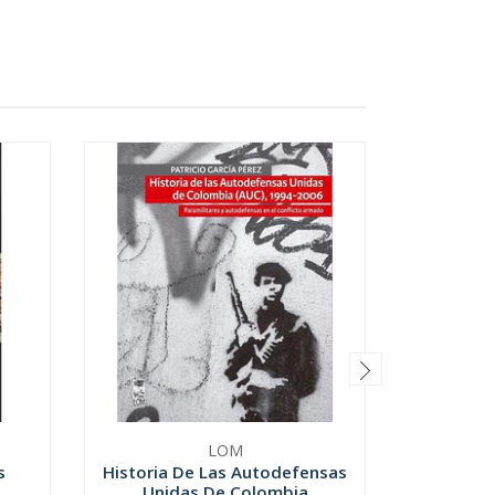
LOM
ALI
s
Historia De Las Autodefensas
Las Amazo
Unidas De Colombia