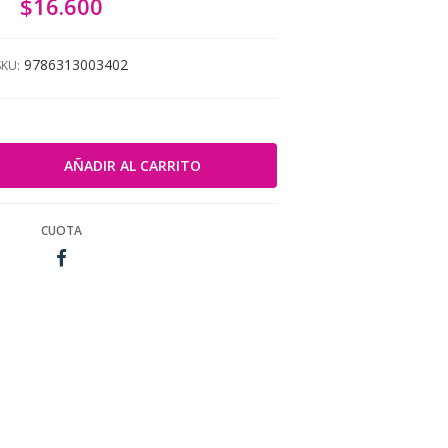
$16.600
9786313003402
SKU:
CUOTA