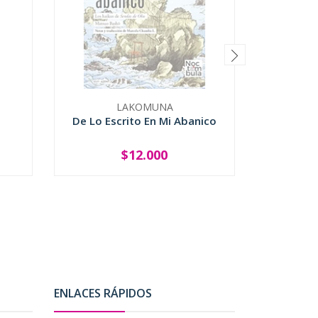
LAKOMUNA
De Lo Escrito En Mi Abanico
El T
$12.000
SOLD OUT
-
ENLACES RÁPIDOS