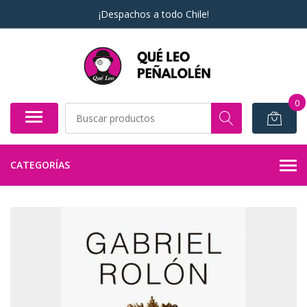
¡Despachos a todo Chile!
0
CATEGORÍAS