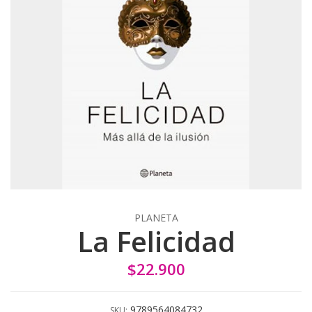
PLANETA
La Felicidad
$22.900
9789564084732
SKU: