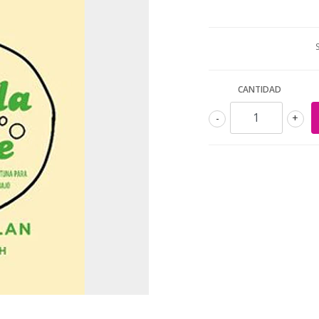
CANTIDAD
-
+