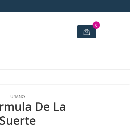
0
URANO
rmula De La
Suerte