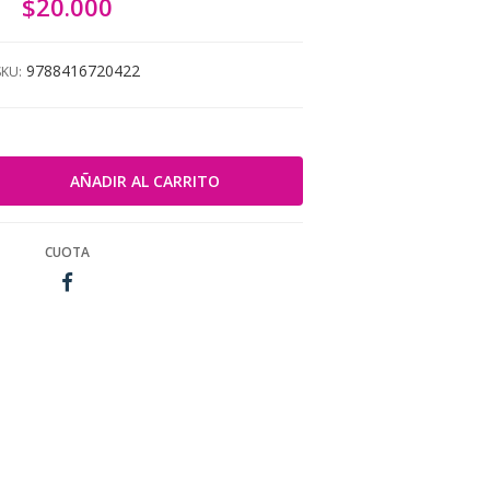
$20.000
9788416720422
SKU:
CUOTA