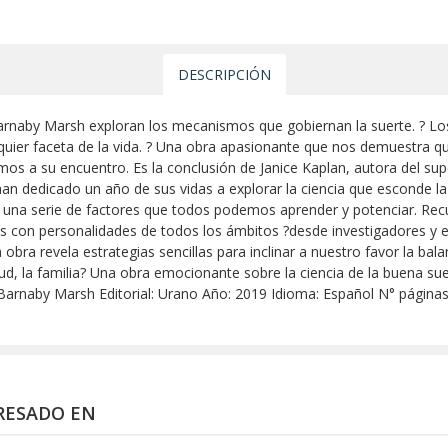
DESCRIPCIÓN
Barnaby Marsh exploran los mecanismos que gobiernan la suerte. ? Los
lquier faceta de la vida. ? Una obra apasionante que nos demuestra 
s a su encuentro. Es la conclusión de Janice Kaplan, autora del superv
n dedicado un año de sus vidas a explorar la ciencia que esconde la
de una serie de factores que todos podemos aprender y potenciar. Rec
tas con personalidades de todos los ámbitos ?desde investigadores y
a obra revela estrategias sencillas para inclinar a nuestro favor la bal
lud, la familia? Una obra emocionante sobre la ciencia de la buena suer
an,Barnaby Marsh Editorial: Urano Año: 2019 Idioma: Español N° págin
RESADO EN