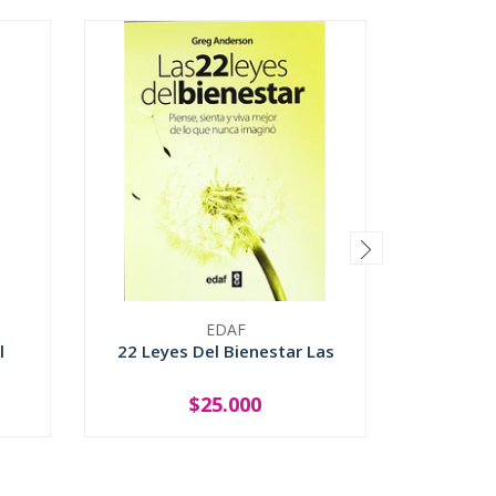
EDAF
l
22 Leyes Del Bienestar Las
Cuatro 
Del Ti
$25.000
-
+