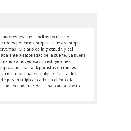
 autores revelan sencillas técnicas y
que todos podemos propiciar nuestra propia
entas ?El diario de la gratitud?, y del
 aparente aleatoriedad de la suerte. La buena
urriendo a novedosas investigaciones,
 empresarios hasta deportistas o grandes
anza de la fortuna en cualquier faceta de la
te para multiplicar cada día el éxito, la
as: 336 Encuadernación: Tapa blanda Isbn13: