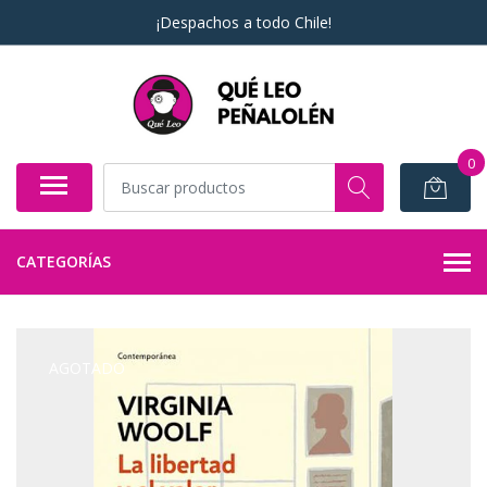
¡Despachos a todo Chile!
0
CATEGORÍAS
AGOTADO