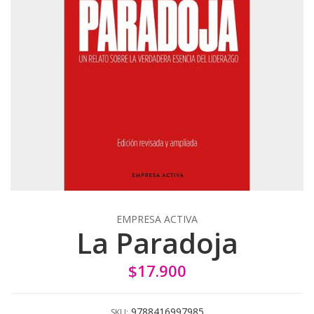
EMPRESA ACTIVA
La Paradoja
$17.900
9788416997985
SKU: