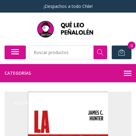
¡Despachos a todo Chile!
0
CATEGORÍAS
AGOTADO