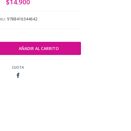
$14.900
9788416344642
SKU:
CUOTA