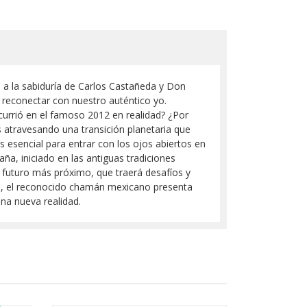
e a la sabiduría de Carlos Castañeda y Don
a reconectar con nuestro auténtico yo.
currió en el famoso 2012 en realidad? ¿Por
s atravesando una transición planetaria que
s esencial para entrar con los ojos abiertos en
ña, iniciado en las antiguas tradiciones
o futuro más próximo, que traerá desafíos y
to, el reconocido chamán mexicano presenta
una nueva realidad.