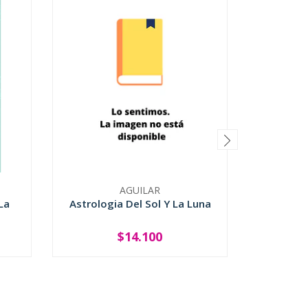
AGUILAR
La
Astrologia Del Sol Y La Luna
As
$14.100
-
+
-