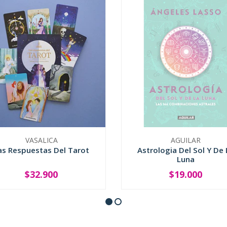
VASALICA
AGUILAR
as Respuestas Del Tarot
Astrologia Del Sol Y De 
Luna
$32.900
$19.000
+
SOLD OUT