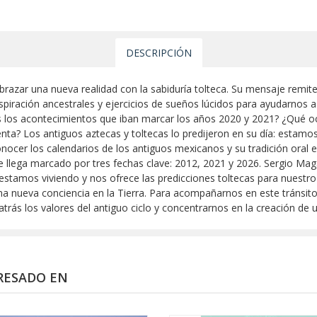
DESCRIPCIÓN
brazar una nueva realidad con la sabiduría tolteca. Su mensaje remit
espiración ancestrales y ejercicios de sueños lúcidos para ayudarnos 
as los acontecimientos que iban marcar los años 2020 y 2021? ¿Qué o
nta? Los antiguos aztecas y toltecas lo predijeron en su día: estamo
ocer los calendarios de los antiguos mexicanos y su tradición oral e
ue llega marcado por tres fechas clave: 2012, 2021 y 2026. Sergio Maga
 estamos viviendo y nos ofrece las predicciones toltecas para nuestr
na nueva conciencia en la Tierra. Para acompañarnos en este tránsi
rás los valores del antiguo ciclo y concentrarnos en la creación de 
RESADO EN