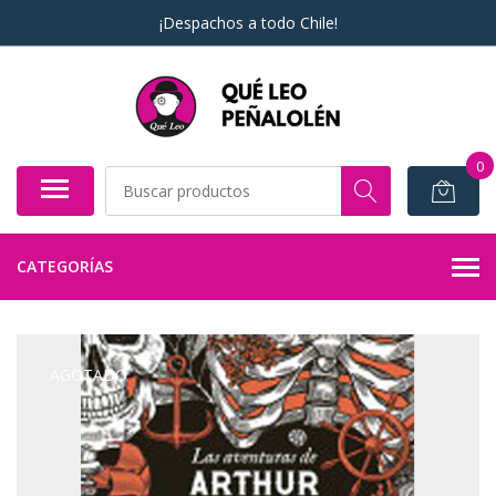
¡Despachos a todo Chile!
0
CATEGORÍAS
AGOTADO