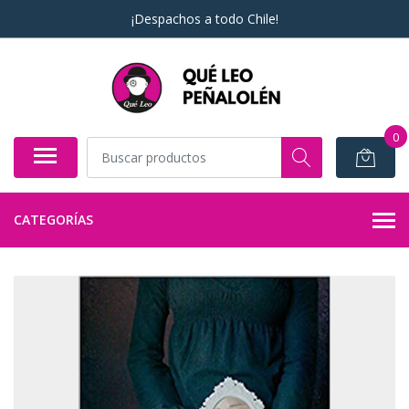
¡Despachos a todo Chile!
0
CATEGORÍAS