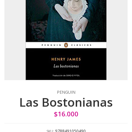
PENGUIN
Las Bostonianas
$16.000
9788491050490
SKU: