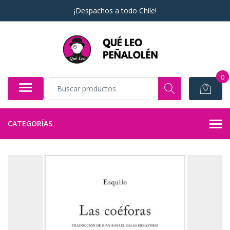
¡Despachos a todo Chile!
0
CATEGORÍAS