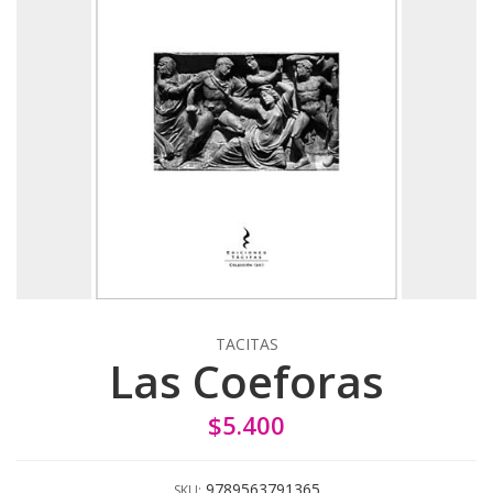
TACITAS
Las Coeforas
$5.400
9789563791365
SKU: