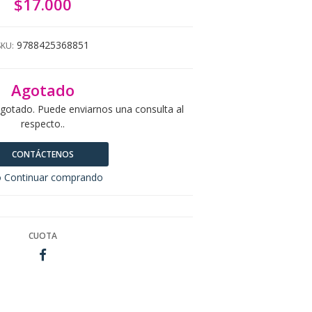
$17.000
9788425368851
SKU:
Agotado
agotado. Puede enviarnos una consulta al
respecto..
CONTÁCTENOS
 Continuar comprando
CUOTA