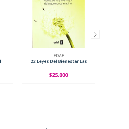
EDAF
l
22 Leyes Del Bienestar Las
Cuatro 
Del Ti
$25.000
-
+