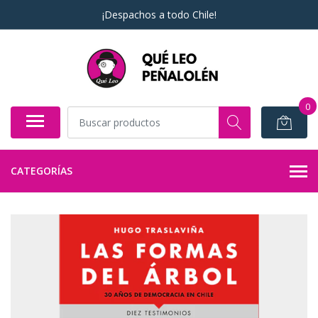
¡Despachos a todo Chile!
0
CATEGORÍAS