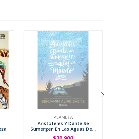
PLANETA
Aristoteles Y Dante Se
Busca
eza
Sumergen En Las Aguas De...
$20.900