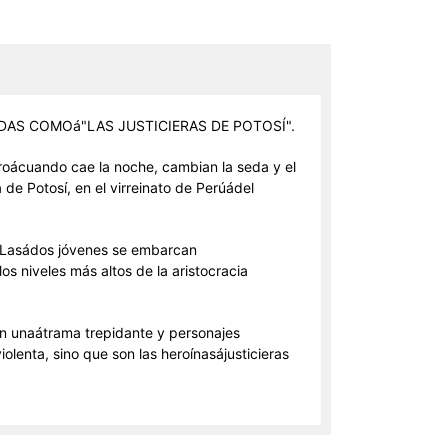
DAS COMOá"LAS JUSTICIERAS DE POTOSÍ".
eroácuando cae la noche, cambian la seda y el
de Potosí, en el virreinato de Perúádel
o. Lasádos jóvenes se embarcan
s niveles más altos de la aristocracia
n unaátrama trepidante y personajes
lenta, sino que son las heroínasájusticieras