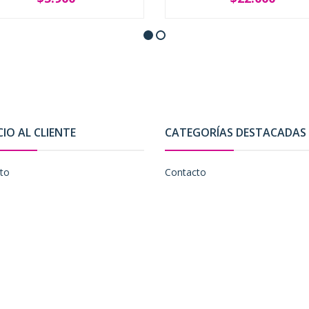
SOLD OUT
-
+
CIO AL CLIENTE
CATEGORÍAS DESTACADAS
to
Contacto