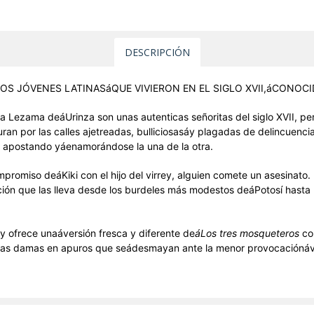
DESCRIPCIÓN
S JÓVENES LATINASáQUE VIVIERON EN EL SIGLO XVII,áCONOCI
na Lezama deáUrinza son unas autenticas señoritas del siglo XVII, p
n por las calles ajetreadas, bulliciosasáy plagadas de delincuencia 
, apostando yáenamorándose la una de la otra.
mpromiso deáKiki con el hijo del virrey, alguien comete un asesinat
ón que las lleva desde los burdeles más modestos deáPotosí hasta lo
y ofrece unaáversión fresca y diferente de
á
Los tres mosqueteros
co
picas damas en apuros que seádesmayan ante la menor provocaciónávio