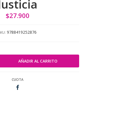
Justicia
$27.900
9788419252876
SKU:
CUOTA