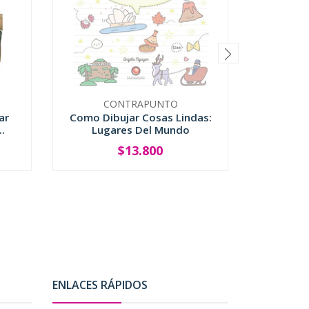
CONTRAPUNTO
C
ar
Como Dibujar Cosas Lindas:
Acua
.
Lugares Del Mundo
$13.800
SOLD OUT
ENLACES RÁPIDOS