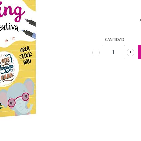
CANTIDAD
-
+