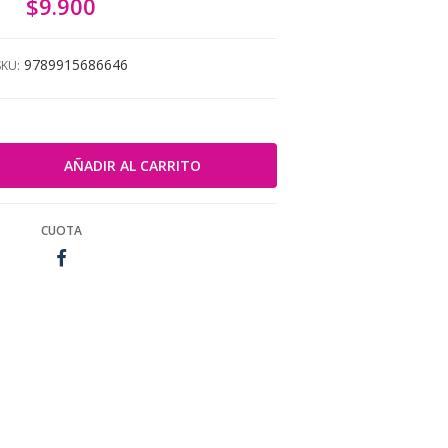
$9.900
9789915686646
SKU:
CUOTA