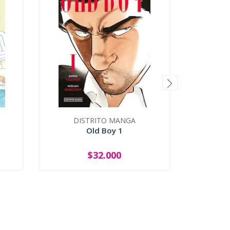
DISTRITO MANGA
K
Old Boy 1
Fl
$32.000
-
+