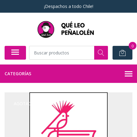
¡Despachos a todo Chile!
0
CATEGORÍAS
AGOTADO