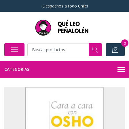
¡Despachos a todo Chile!
0
CATEGORÍAS