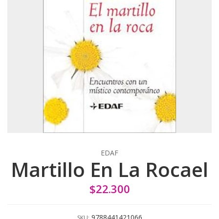
EDAF
Martillo En La Rocael
$22.300
9788441421066
SKU: