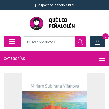
¡Despachos a todo Chile!
0
CATEGORÍAS