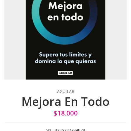
AGUILAR
Mejora En Todo
$18.000
9786287794078
SKU: