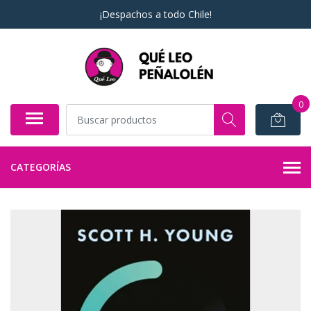
¡Despachos a todo Chile!
0
CATEGORÍAS