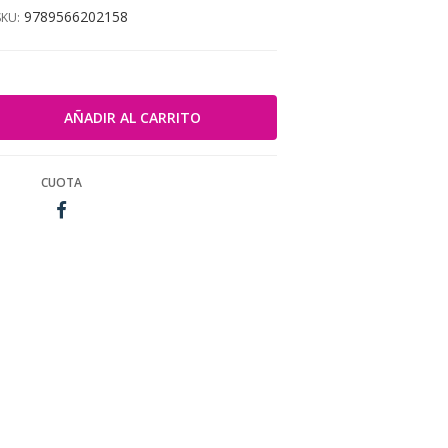
9789566202158
SKU:
CUOTA