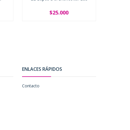
Del Ti
$25.000
-
+
ENLACES RÁPIDOS
Contacto