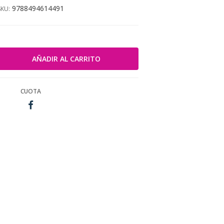
9788494614491
SKU:
CUOTA