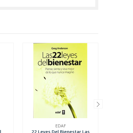
EDAF
l
22 Leyes Del Bienestar Las
Cuatro 