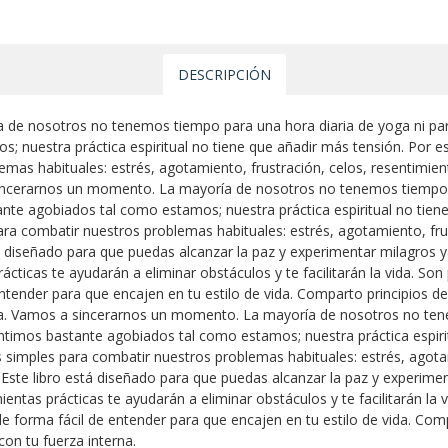
DESCRIPCIÓN
de nosotros no tenemos tiempo para una hora diaria de yoga ni para
; nuestra práctica espiritual no tiene que añadir más tensión. Por 
emas habituales: estrés, agotamiento, frustración, celos, resentimie
a sincerarnos un momento. La mayoría de nosotros no tenemos tiempo p
te agobiados tal como estamos; nuestra práctica espiritual no tiene
a combatir nuestros problemas habituales: estrés, agotamiento, frus
á diseñado para que puedas alcanzar la paz y experimentar milagros y
ácticas te ayudarán a eliminar obstáculos y te facilitarán la vida. S
tender para que encajen en tu estilo de vida. Comparto principios de
na. Vamos a sincerarnos un momento. La mayoría de nosotros no ten
ntimos bastante agobiados tal como estamos; nuestra práctica espiri
simples para combatir nuestros problemas habituales: estrés, agotam
Este libro está diseñado para que puedas alcanzar la paz y experimen
entas prácticas te ayudarán a eliminar obstáculos y te facilitarán la 
forma fácil de entender para que encajen en tu estilo de vida. Comp
on tu fuerza interna.