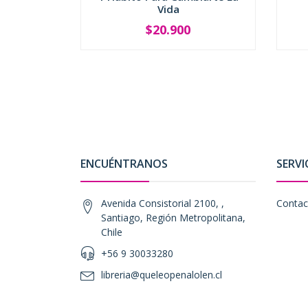
Vida
$20.900
-
+
-
ENCUÉNTRANOS
SERVI
Avenida Consistorial 2100, ,
Contac
Santiago, Región Metropolitana,
Chile
+56 9 30033280
libreria@queleopenalolen.cl