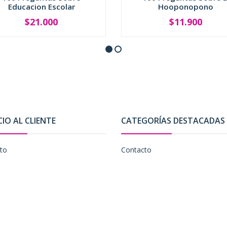
Educacion Escolar
Hooponopono
$21.000
$11.900
+
-
+
CIO AL CLIENTE
CATEGORÍAS DESTACADAS
to
Contacto