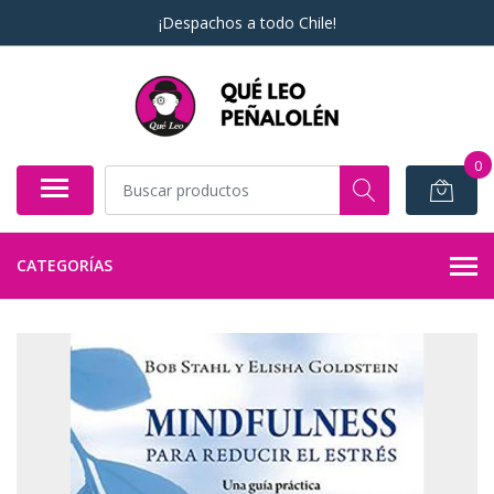
¡Despachos a todo Chile!
0
CATEGORÍAS