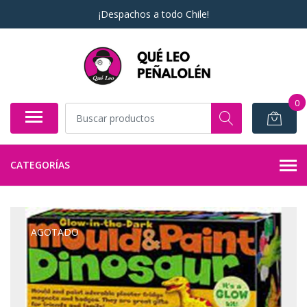
¡Despachos a todo Chile!
0
CATEGORÍAS
AGOTADO