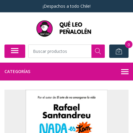
¡Despachos a todo Chile!
0
CATEGORÍAS