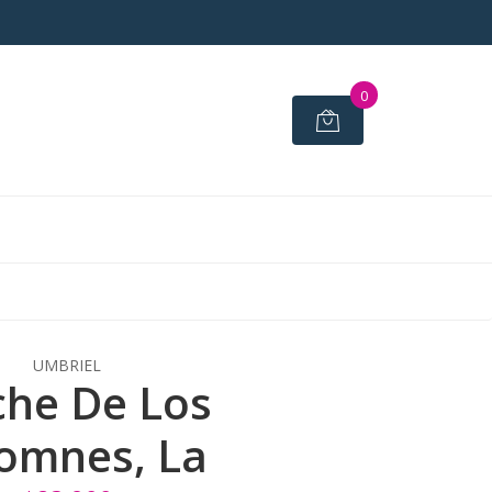
0
UMBRIEL
he De Los
omnes, La