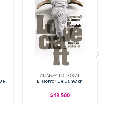
ALIANZA EDITORIAL
 De
El Horror De Dunwich
$19.500
-
+