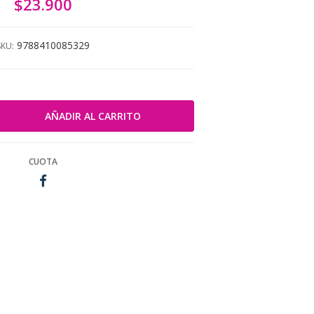
$23.900
9788410085329
SKU:
CUOTA