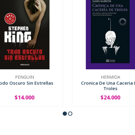
PENGUIN
HERMIDA
odo Oscuro Sin Estrellas
Cronica De Una Caceria
Troles
$14.000
$24.000
+
-
+