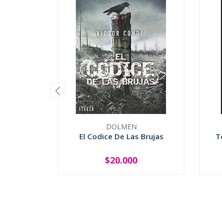
DOLMEN
El Codice De Las Brujas
T
$20.000
-
+
-