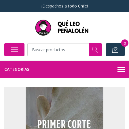
¡Despachos a todo Chile!
0
CATEGORÍAS