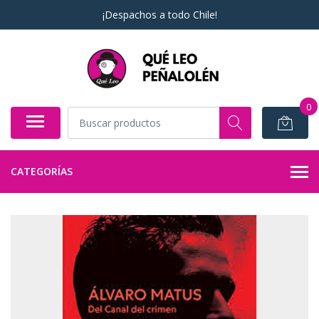
¡Despachos a todo Chile!
0
CATEGORÍAS