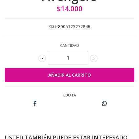
$14.000
8005125272846
SKU:
CANTIDAD
-
+
CUOTA
USTED TAMBIÉN PUEDE ESTAR INTERESADO