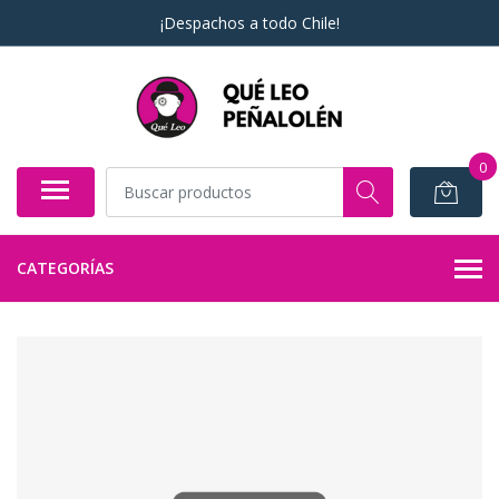
¡Despachos a todo Chile!
0
CATEGORÍAS