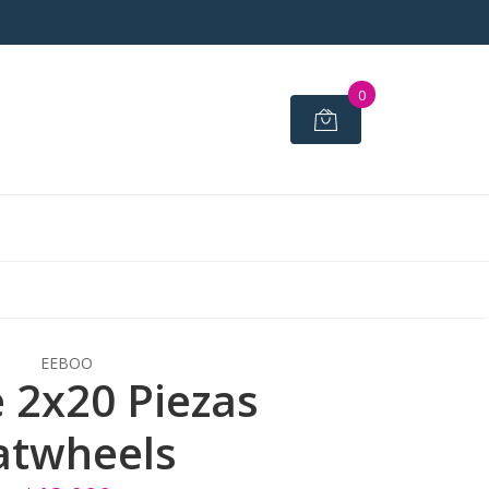
0
EEBOO
e 2x20 Piezas
atwheels