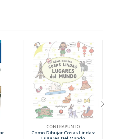
CONTRAPUNTO
C
ar
Como Dibujar Cosas Lindas:
Acua
.
Lugares Del Mundo