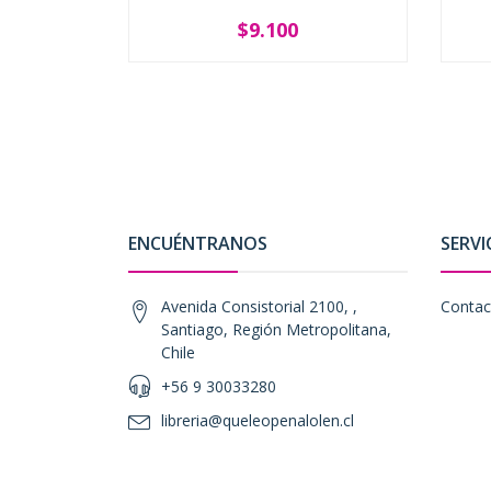
$9.100
SOLD OUT
-
ENCUÉNTRANOS
SERVI
Avenida Consistorial 2100, ,
Contac
Santiago, Región Metropolitana,
Chile
+56 9 30033280
libreria@queleopenalolen.cl