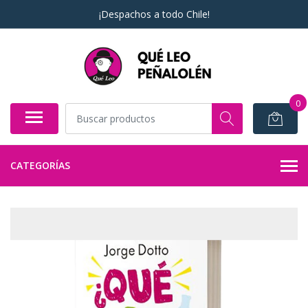
¡Despachos a todo Chile!
0
CATEGORÍAS