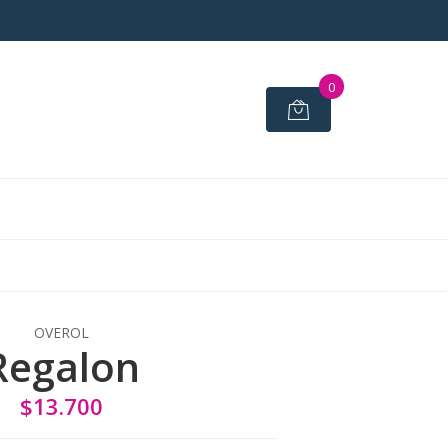
0
OVEROL
Regalon
$13.700