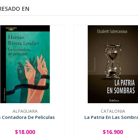
RESADO EN
ALFAGUARA
CATALONIA
a Contadora De Peliculas
La Patria En Las Sombr
$18.000
$16.900
+
-
+