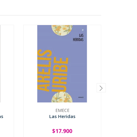
EMECE
as
Las Heridas
Las Mu
$17.900
-
+
-