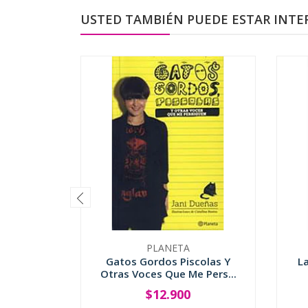
USTED TAMBIÉN PUEDE ESTAR INTE
PLANETA
Gatos Gordos Piscolas Y
L
Otras Voces Que Me Pers...
$12.900
-
+
-